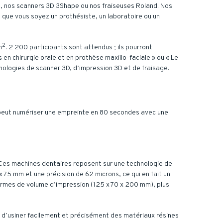
ga, nos scanners 3D 3Shape ou nos fraiseuses Roland. Nos
 que vous soyez un prothésiste, un laboratoire ou un
2
m
. 2 200 participants sont attendus ; ils pourront
n chirurgie orale et en prothèse maxillo-faciale » ou « Le
nologies de scanner 3D, d’impression 3D et de fraisage.
l peut numériser une empreinte en 80 secondes avec une
Ces machines dentaires reposent sur une technologie de
x 75 mm et une précision de 62 microns, ce qui en fait un
 termes de volume d’impression (125 x 70 x 200 mm), plus
d’usiner facilement et précisément des matériaux résines