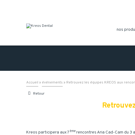
nos produ
Accueil
»
événements
»
Retrouvez les équipes KREOS aux renco

Retour
Retrouvez
ème
Kreos participera aux 7
rencontres Aria Cad-Cam du 3 au