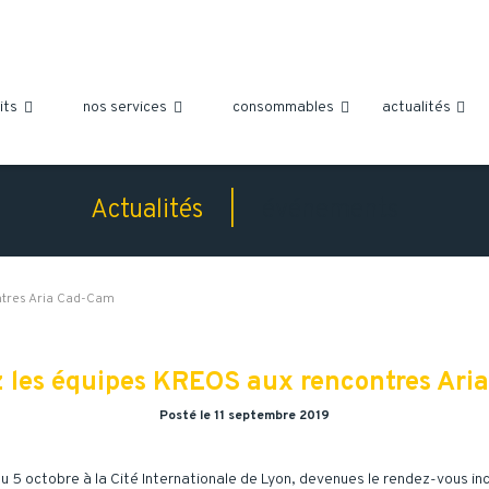
its
nos services
consommables
actualités




Actualités |
événements
ntres Aria Cad-Cam
 les équipes KREOS aux rencontres Ar
Posté le 11 septembre 2019
 5 octobre à la Cité Internationale de Lyon, devenues le rendez-vous in