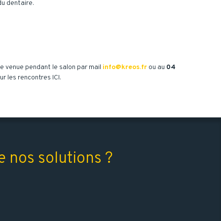
u dentaire.
re venue pendant le salon par mail
info@kreos.fr
ou au
04
r les rencontres ICI.
 nos solutions ?