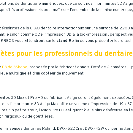
solutions de dentisterie numériques, que ce soit nos imprimantes 3D Asi
ositifs professionnels pour maîtriser l’ensemble de la chaîne numérique,
écialistes de la CFAO dentaire internationaux sur une surface de 2200 
e salon comme « De l’impression 3D à la bio-impression : perspectives e
s KREOS vous attendront sur le
stand 9
afin de vous présenter leurs tech
tes pour les professionnels du dentaire
re
E3 de 3Shape
, proposée par le fabricant danois. Doté de 2 caméras, i
 bleue multiligne et d’un capteur de mouvement.
mantes 3D Max et Pro HD du fabricant Asiga seront également exposées. 
teur. L’imprimante 3D Asiga Max offre un volume d’impression de 119 x 67 
toires. Sa petite sœur, l’Asiga Pro HD est quant à elle plus généreuse en
hirurgicaux ou de gouttières.
de fraiseuses dentaires Roland, DWX-52DCi et DWX-42W qui permettent 