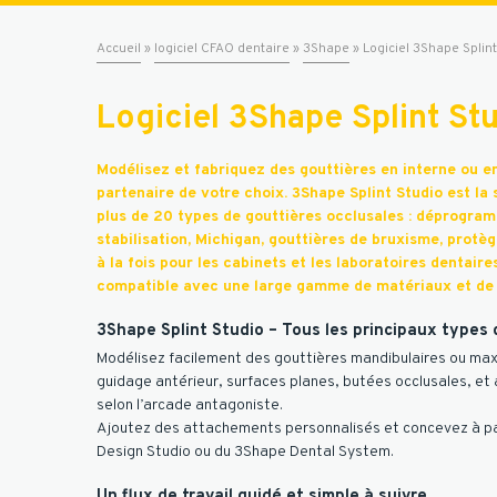
Accueil
»
logiciel CFAO dentaire
»
3Shape
»
Logiciel 3Shape Splint
Logiciel 3Shape Splint St
Modélisez et fabriquez
des gouttières en interne ou en
partenaire de votre choix. 3Shape Splint Studio est la 
plus de 20 types de gouttières occlusales : déprogram
stabilisation, Michigan, gouttières de bruxisme, protèg
à la fois pour les cabinets et les laboratoires dentaires,
compatible avec une large gamme de matériaux et de s
3Shape Splint Studio – Tous les principaux types 
Modélisez facilement des gouttières mandibulaires ou max
guidage antérieur, surfaces planes, butées occlusales, et 
selon l’arcade antagoniste.
Ajoutez des attachements personnalisés et concevez à pa
Design Studio ou du 3Shape Dental System.
Un flux de travail guidé et simple à suivre