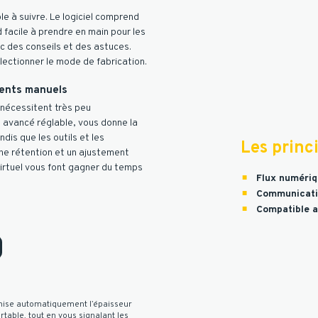
ple à suivre. Le logiciel comprend
d facile à prendre en main pour les
ec des conseils et des astuces.
lectionner le mode de fabrication.
ments manuels
s nécessitent très peu
t avancé réglable, vous donne la
ndis que les outils et les
Les princ
ne rétention et un ajustement
virtuel vous font gagner du temps
Flux numériq
Communicatio
Compatible a
timise automatiquement l’épaisseur
rtable, tout en vous signalant les