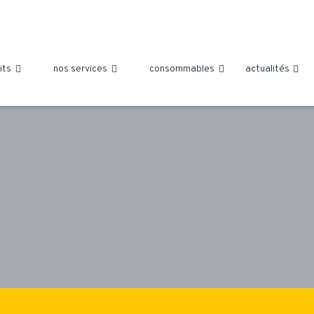
its
nos services
consommables
actualités



