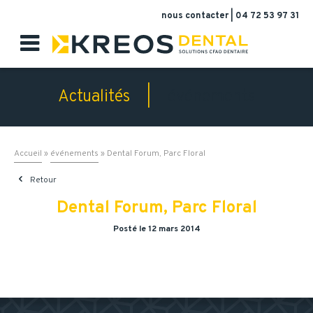
nous contacter
|
04 72 53 97 31

Actualités |
événements
Accueil
»
événements
»
Dental Forum, Parc Floral

Retour
Dental Forum, Parc Floral
Posté le 12 mars 2014